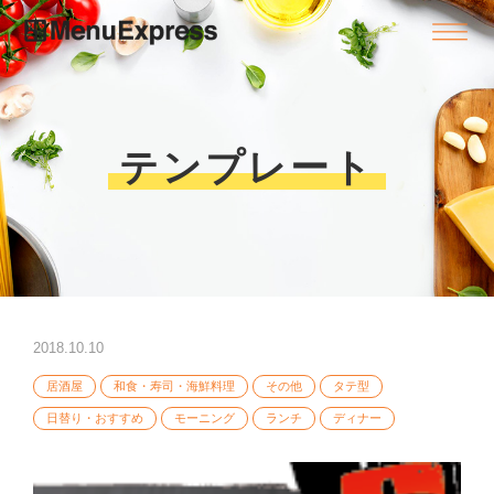
テンプレート
2018.10.10
居酒屋
和食・寿司・海鮮料理
その他
タテ型
日替り・おすすめ
モーニング
ランチ
ディナー