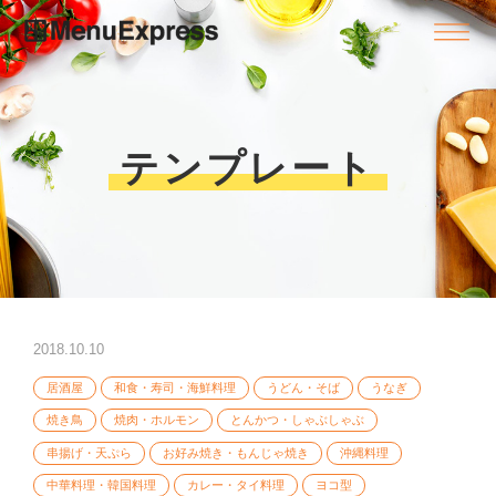
テンプレート
2018.10.10
居酒屋
和食・寿司・海鮮料理
うどん・そば
うなぎ
焼き鳥
焼肉・ホルモン
とんかつ・しゃぶしゃぶ
串揚げ・天ぷら
お好み焼き・もんじゃ焼き
沖縄料理
中華料理・韓国料理
カレー・タイ料理
ヨコ型