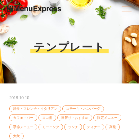
テンプレート
2018.10.10
洋食・フレンチ・イタリアン
ステーキ・ハンバーグ
カフェ・バー
ヨコ型
日替り・おすすめ
限定メニュー
季節メニュー
モーニング
ランチ
ディナー
高級
大衆