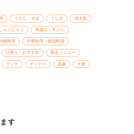
理
うどん・そば
うなぎ
焼き鳥
しゃぶしゃぶ
串揚げ・天ぷら
沖縄料理
中華料理・韓国料理
日替り・おすすめ
限定メニュー
ランチ
ディナー
高級
大衆
ます