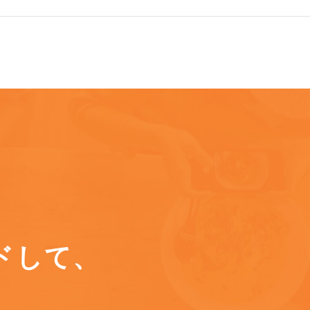
ドして、
に