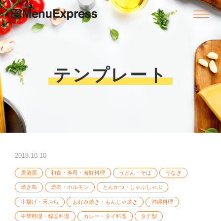
テンプレート
2018.10.10
居酒屋
和食・寿司・海鮮料理
うどん・そば
うなぎ
焼き鳥
焼肉・ホルモン
とんかつ・しゃぶしゃぶ
串揚げ・天ぷら
お好み焼き・もんじゃ焼き
沖縄料理
中華料理・韓国料理
カレー・タイ料理
タテ型