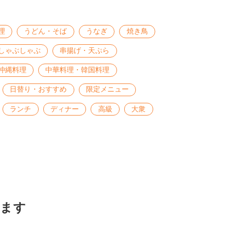
理
うどん・そば
うなぎ
焼き鳥
しゃぶしゃぶ
串揚げ・天ぷら
沖縄料理
中華料理・韓国料理
日替り・おすすめ
限定メニュー
ランチ
ディナー
高級
大衆
ます