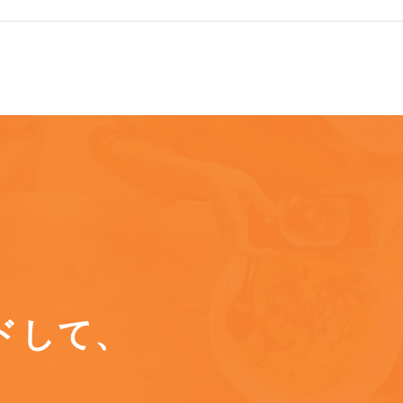
ドして、
に