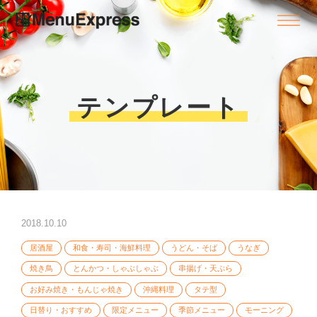
テンプレート
2018.10.10
居酒屋
和食・寿司・海鮮料理
うどん・そば
うなぎ
焼き鳥
とんかつ・しゃぶしゃぶ
串揚げ・天ぷら
お好み焼き・もんじゃ焼き
沖縄料理
タテ型
日替り・おすすめ
限定メニュー
季節メニュー
モーニング