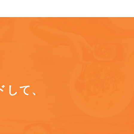
ドして、
に